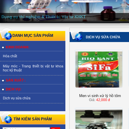
Hóa chất thí nghiệm
DANH MỤC SẢN PHẨM
DỊCH VỤ SỬA CHỬA
KINH DOANH:
Hóa chất
Máy móc - Trang thiết bị vật tư khoa
học kỹ thuật
SẢN XUẤT :
DỊCH VỤ:
Men vi sinh xử lý hồ tôm
Dịch vụ sửa chửa
Giá:
42,000 đ
TÌM KIẾM SẢN PHẨM