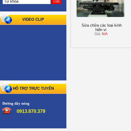
VIDEO CLIP
Sửa chữa các loại kính
hiển vi
Giá:
N/A
HỖ TRỢ TRỰC TUYẾN
Đường dây nóng
0913.870.379