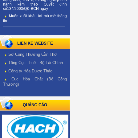
dụng trong lĩnh vực công nghiệp ban
hành kèm theo Quyết định
số134/2003/QĐ-BCN ngày
Muốn xuất khẩu lại mù mờ thông
tin
LIÊN KẾ WEBSITE
Sở Công Thương Cần Thơ
Tổng Cục Thuế - Bộ Tài Chính
Công ty Hóa Dược Thảo
Cục Hóa Chất (Bộ Công
Thương)
QUẢNG CÁO