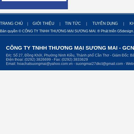
TRANG CHỦ
GIỚI THIỆU
TIN TỨC
TUYỂN DỤNG
K
|
|
|
|
Bản quyền © CÔNG TY TNHH THƯƠNG MẠI SƯƠNG MAI. ® Phát triển G5design
¯¯¯¯¯¯¯¯¯¯¯¯¯¯¯¯¯¯¯¯¯¯¯¯¯¯¯¯¯¯¯¯¯¯¯¯¯¯¯¯¯¯¯¯¯¯¯¯¯¯¯¯¯¯¯¯¯¯¯¯¯¯¯¯
CÔNG TY TNHH THƯƠNG MẠI SƯƠNG MAI - GCN
Đ/c: Số 27, Đồng Khởi, Phường Ninh Kiều, Thành phố Cần Thơ - Giám Đốc: 
Điện thoại: (0292) 3826699 - Fax: (0292) 3833629
Email: hoachatsuongmai@yahoo.com.vn - suongmai27dkct@gmail.com - Webs