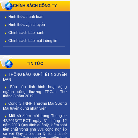
CHÍNH SÁCH CÔNG TY
Hình thức thanh toán
Hình thức vận chuyển
Chính sách bảo hành
Chính sách bảo mật thông tin
TIN TỨC
THÔNG BÁO NGHỈ TẾT NGUYÊN
ĐÁN
Báo cáo tình hình hoạt động
ngành công thương TP.Cần Thơ
tháng 8 năm 2019
Công ty TNHH Thương Mại Sương
Mai tuyển dụng nhân viên
Một số điểm mới trong Thông tư
42/2013/TT-BCT ngày 31 tháng 12
năm 2013 Quy định quảnlý, kiểm soát
tiền chất trong lĩnh vực công nghiệp
so với Quy chế quản lý tiềnchất sử